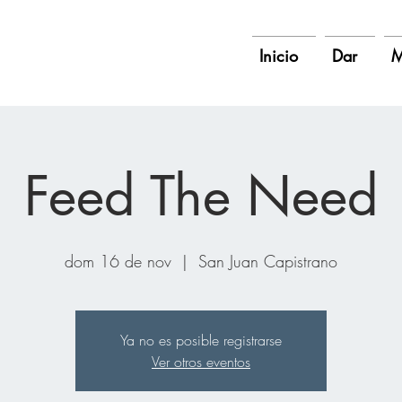
Inicio
Dar
M
Feed The Need
dom 16 de nov
  |  
San Juan Capistrano
Ya no es posible registrarse
Ver otros eventos