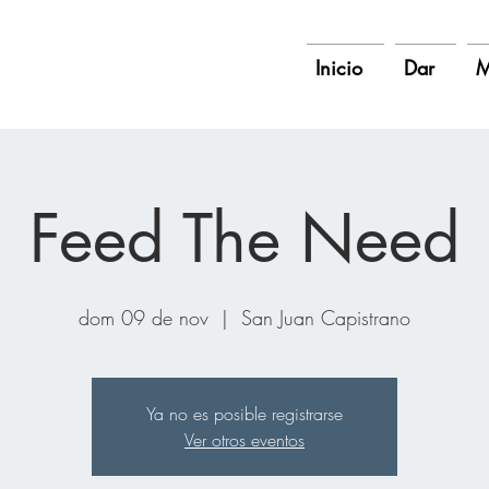
Inicio
Dar
M
Feed The Need
dom 09 de nov
  |  
San Juan Capistrano
Ya no es posible registrarse
Ver otros eventos